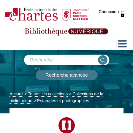
Connexion
Présentation
Collections
Recherche avancée
Expositions
Accueil
>
Toutes les collections
>
Collections de la
bibliothèque
>
Estampes et photographies
ThENC@