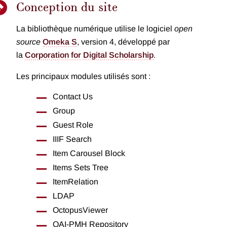
Conception du site
La bibliothèque numérique utilise le logiciel
open
source
Omeka S
, version 4, développé par
la
Corporation for Digital Scholarship
.
Les principaux modules utilisés sont :
Contact Us
Group
Guest Role
IIIF Search
Item Carousel Block
Items Sets Tree
ItemRelation
LDAP
OctopusViewer
OAI-PMH Repository