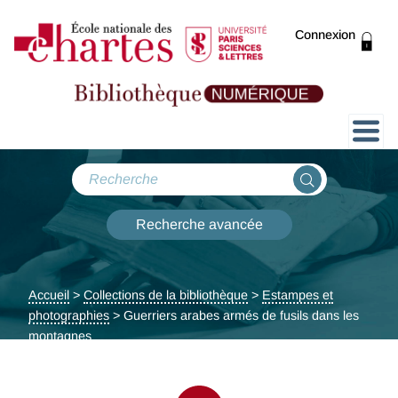
Connexion
Présentation
Collections
Recherche avancée
Expositions
Accueil
>
Collections de la bibliothèque
>
Estampes et
ThENC@
photographies
> Guerriers arabes armés de fusils dans les
montagnes