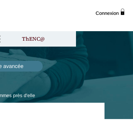
Connexion
ThENC@
e avancée
mmes près d'elle