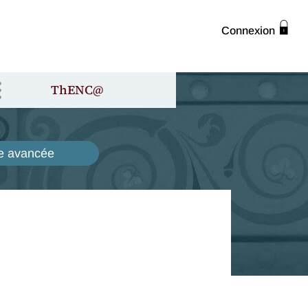
Connexion
ThENC@
e avancée