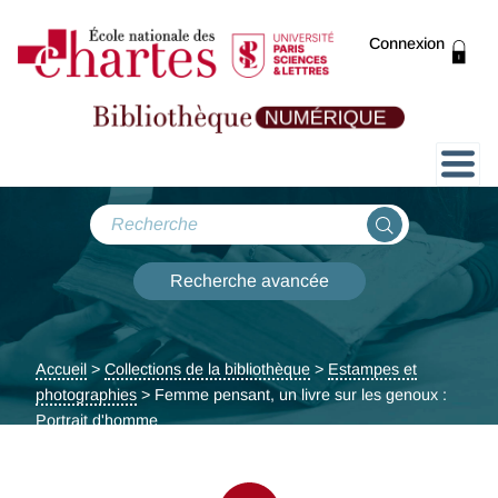
Connexion
Présentation
Collections
Recherche avancée
Expositions
Accueil
>
Collections de la bibliothèque
>
Estampes et
ThENC@
photographies
> Femme pensant, un livre sur les genoux :
Portrait d'homme