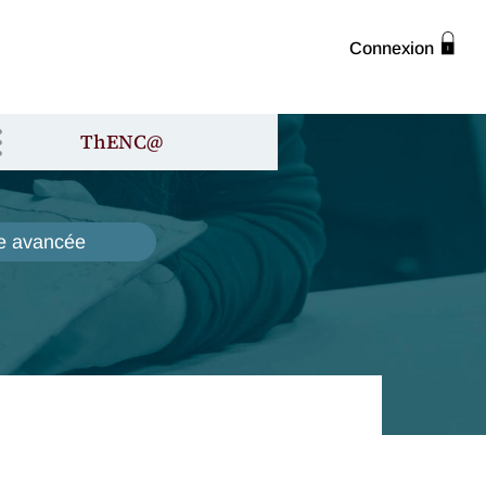
Connexion
ThENC@
e avancée