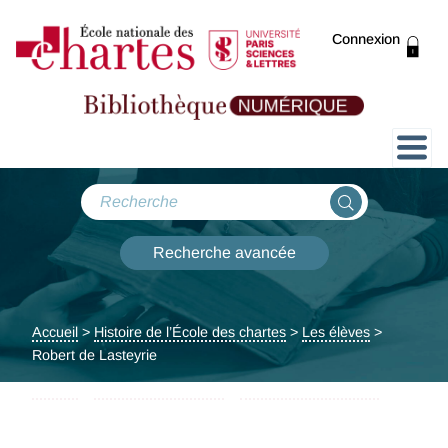
Connexion
Présentation
Collections
Recherche avancée
Expositions
Accueil
>
Histoire de l’École des chartes
>
Les élèves
>
ThENC@
Robert de Lasteyrie
Accueil
>
Parcours par corpus
>
Portraits de chartistes
>
Robert de Lasteyrie