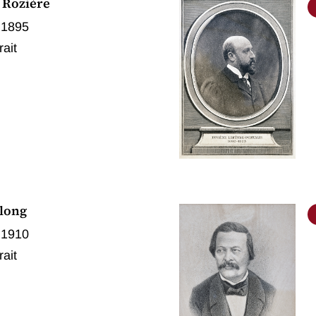
 Rozière
 1895
rait
long
 1910
rait