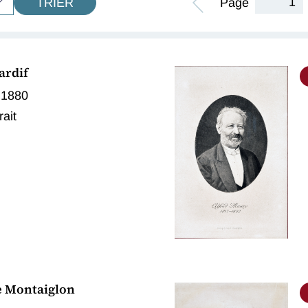
Page
TRIER
ardif
 1880
rait
e Montaiglon