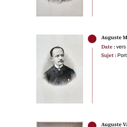
Auguste M
Date :
vers
Sujet :
Port
Auguste Va