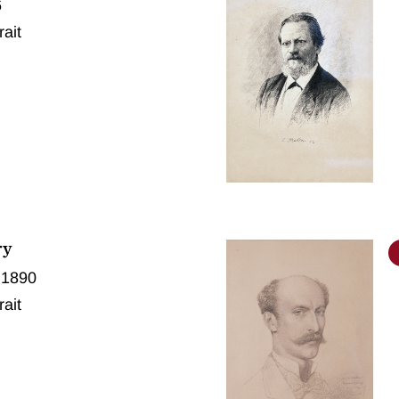
6
rait
ry
 1890
rait