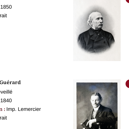
 1850
rait
 Guérard
veillé
 1840
n :
Imp. Lemercier
rait