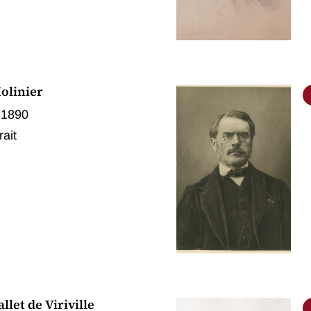
olinier
 1890
rait
llet de Viriville