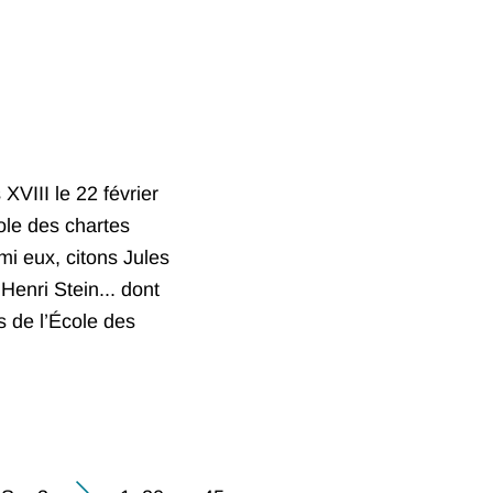
XVIII le 22 février
ole des chartes
rmi eux, citons Jules
enri Stein... dont
s de l’École des