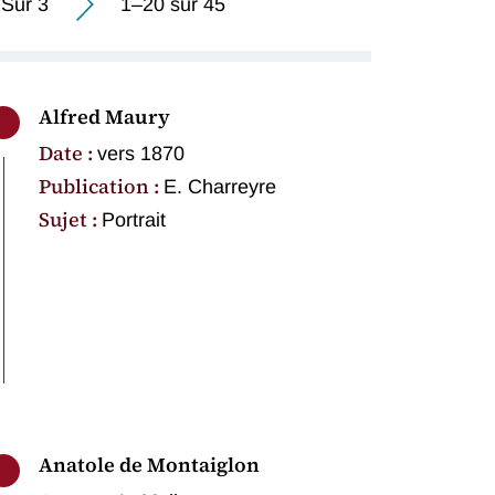
Sur 3
1–20 sur 45
Alfred Maury
Date :
vers 1870
Publication :
E. Charreyre
Sujet :
Portrait
Anatole de Montaiglon