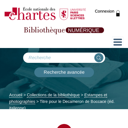
Connexion
Présentation
Collections
Recherche avancée
Expositions
Accueil
>
Collections de la bibliothèque
>
Estampes et
ThENC@
photographies
> Titre pour le Decameron de Boccace (éd.
italienne)