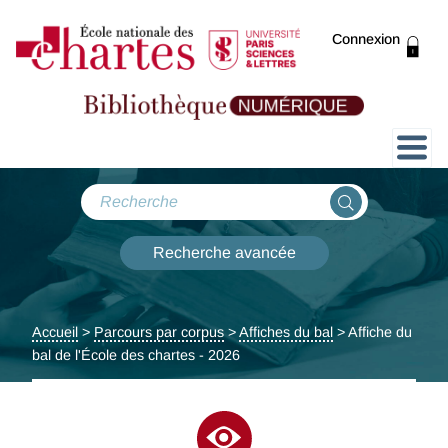
Connexion
Présentation
Collections
Recherche avancée
Expositions
Accueil
>
Parcours par corpus
>
Affiches du bal
> Affiche du
ThENC@
bal de l'École des chartes - 2026