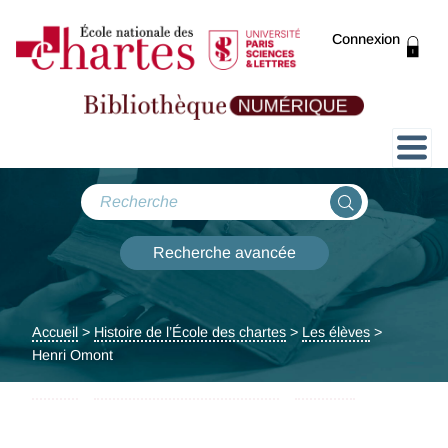
Connexion
Présentation
Collections
Recherche avancée
Expositions
Accueil
>
Histoire de l’École des chartes
>
Les élèves
>
ThENC@
Henri Omont
Accueil
>
Collections de la bibliothèque
>
Médailles
> Henri
Omont