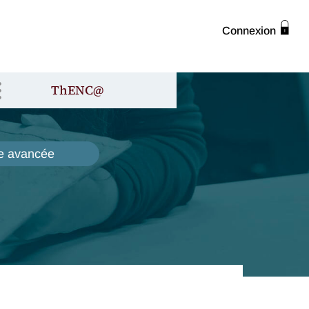
Connexion
ThENC@
e avancée