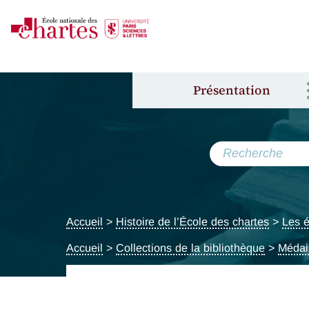
Présentation
Accueil
>
Histoire de l’École des chartes
>
Les é
Accueil
>
Collections de la bibliothèque
>
Médai