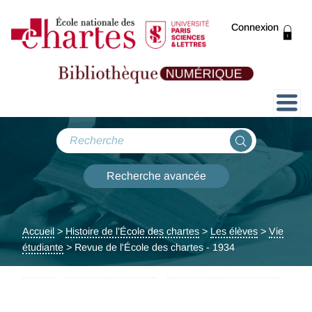
Connexion
Présentation
Collections
Recherche avancée
Expositions
Accueil
>
Histoire de l’École des chartes
>
Les élèves
>
Vie
ThENC@
étudiante
> Revue de l'École des chartes - 1934
Accueil
>
Parcours par corpus
>
Collection Robert Fossier
>
Revue de l'École des chartes - 1934