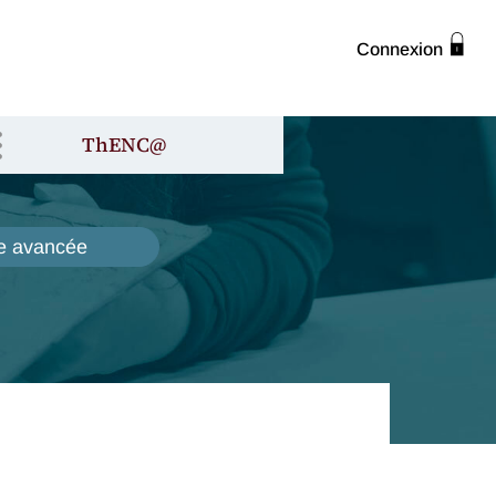
Connexion
ThENC@
e avancée