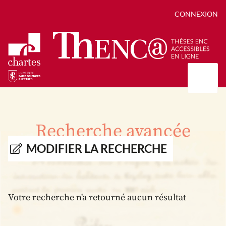
CONNEXION
Présentation
Collections
Recherche avancée
Thèses
Positions de thèse
Autour des thèses
MODIFIER LA RECHERCHE
Autour de ThENC@
Chroniques chartistes
Bibliographie des thèses
Contact
Autoriser la numérisation de votre thèse
Bibliothèque numérique
Votre recherche n'a retourné aucun résultat