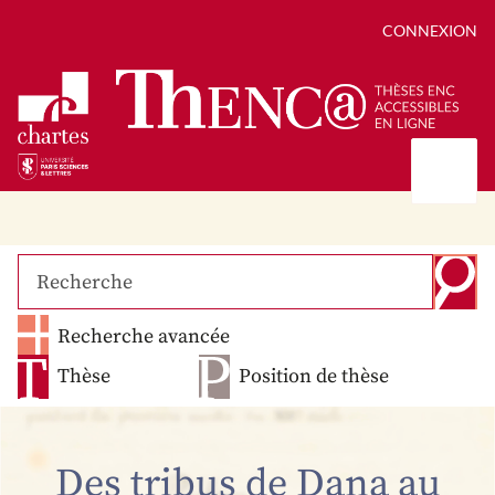
CONNEXION
Présentation
Collections
Thèses
Positions de thèse
Autour des thèses
Recherche avancée
Autour de ThENC@
Chroniques chartistes
Bibliographie des thèses
Contact
Thèse
Position de thèse
Autoriser la numérisation de votre thèse
Bibliothèque numérique
Des tribus de Dana au