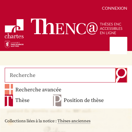
CONNEXION
Présentation
Collections
Thèses
Positions de thèse
Autour des thèses
Recherche avancée
Autour de ThENC@
Chroniques chartistes
Bibliographie des thèses
Contact
Thèse
Position de thèse
Autoriser la numérisation de votre thèse
Bibliothèque numérique
Collections liées à la notice :
Thèses anciennes