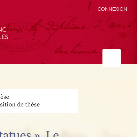
CONNEXION
èse
sition de thèse
tatues ». Le