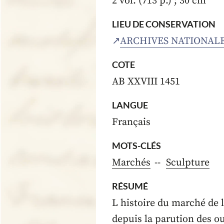
2 vol. (713 p.) ; 30 cm
LIEU DE CONSERVATION
ARCHIVES NATIONAL
COTE
AB XXVIII 1451
LANGUE
Français
MOTS-CLÉS
Marchés
Sculpture
RÉSUMÉ
L histoire du marché de l 
depuis la parution des o