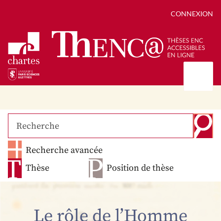
CONNEXION
Présentation
Collections
Thèses
Positions de thèse
Autour des thèses
Recherche avancée
Autour de ThENC@
Chroniques chartistes
Bibliographie des thèses
Contact
Thèse
Position de thèse
Autoriser la numérisation de votre thèse
Bibliothèque numérique
Le rôle de l’Homme