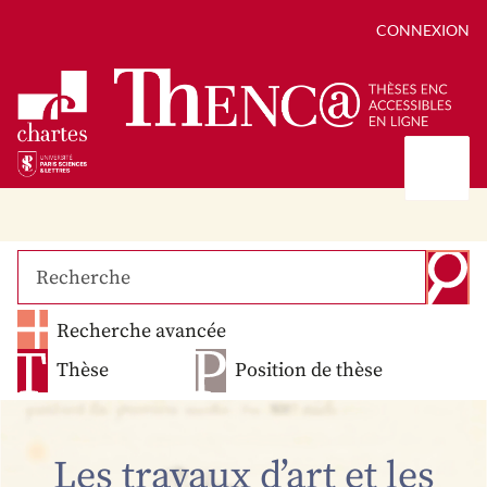
CONNEXION
Présentation
Collections
Thèses
Positions de thèse
Autour des thèses
Recherche avancée
Autour de ThENC@
Chroniques chartistes
Bibliographie des thèses
Contact
Thèse
Position de thèse
Autoriser la numérisation de votre thèse
Bibliothèque numérique
Les travaux d’art et les