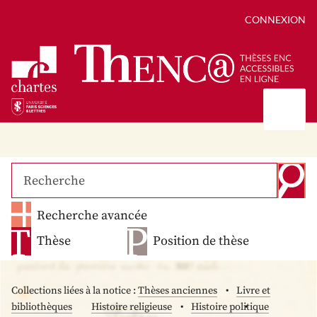
CONNEXION
Présentation
Collections
Thèses
Positions de thèse
Autour des thèses
Recherche avancée
Autour de ThENC@
Chroniques chartistes
Bibliographie des thèses
Contact
Thèse
Position de thèse
Autoriser la numérisation de votre thèse
Bibliothèque numérique
Collections liées à la notice :
Thèses anciennes
Livre et
bibliothèques
Histoire religieuse
Histoire politique