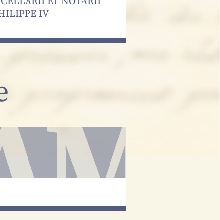
NCELLARII ET NOTARII
HILIPPE IV
e