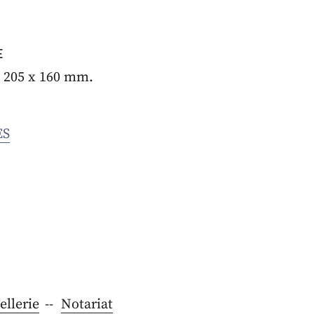
E
. 205 x 160 mm.
ES
llerie
Notariat