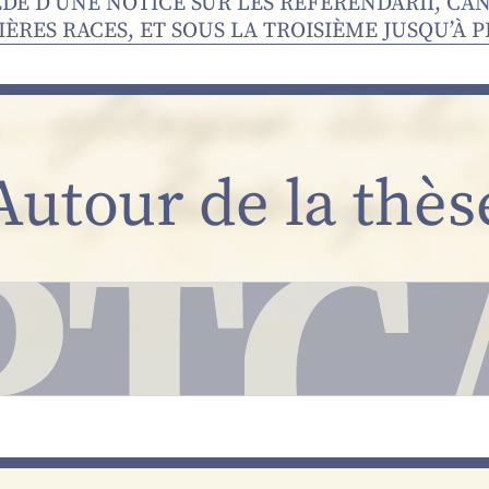
ÉDÉ D’UNE NOTICE SUR LES REFERENDARII, CA
ÈRES RACES, ET SOUS LA TROISIÈME JUSQU’À P
Autour de la thès