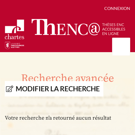
CONNEXION
Présentation
Collections
Recherche avancée
Thèses
Positions de thèse
Autour des thèses
MODIFIER LA RECHERCHE
Autour de ThENC@
Chroniques chartistes
Bibliographie des thèses
Contact
Autoriser la numérisation de votre thèse
Bibliothèque numérique
Votre recherche n'a retourné aucun résultat