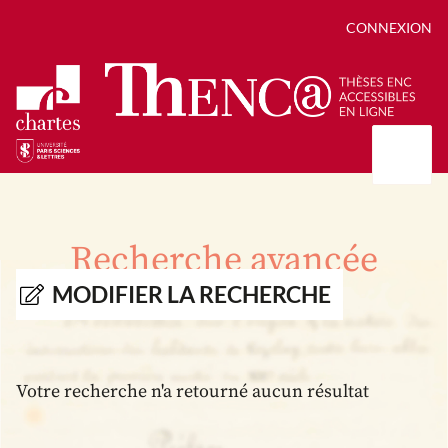
CONNEXION
Présentation
Collections
Recherche avancée
Thèses
Positions de thèse
Autour des thèses
MODIFIER LA RECHERCHE
Autour de ThENC@
Chroniques chartistes
Bibliographie des thèses
Contact
Autoriser la numérisation de votre thèse
Bibliothèque numérique
Votre recherche n'a retourné aucun résultat