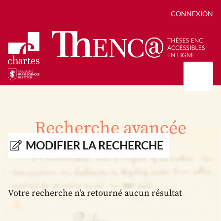
CONNEXION
Présentation
Collections
Recherche avancée
Thèses
Positions de thèse
Autour des thèses
MODIFIER LA RECHERCHE
Autour de ThENC@
Chroniques chartistes
Bibliographie des thèses
Contact
Autoriser la numérisation de votre thèse
Bibliothèque numérique
Votre recherche n'a retourné aucun résultat