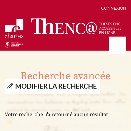
CONNEXION
Présentation
Collections
Recherche avancée
Thèses
Positions de thèse
Autour des thèses
MODIFIER LA RECHERCHE
Autour de ThENC@
Chroniques chartistes
Bibliographie des thèses
Contact
Autoriser la numérisation de votre thèse
Bibliothèque numérique
Votre recherche n'a retourné aucun résultat