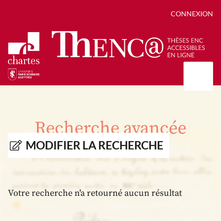
CONNEXION
Présentation
Collections
Recherche avancée
Thèses
Positions de thèse
Autour des thèses
MODIFIER LA RECHERCHE
Autour de ThENC@
Chroniques chartistes
Bibliographie des thèses
Contact
Autoriser la numérisation de votre thèse
Bibliothèque numérique
Votre recherche n'a retourné aucun résultat