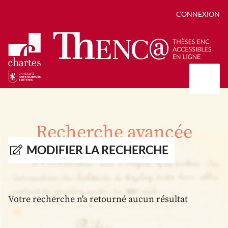
CONNEXION
Présentation
Collections
Recherche avancée
Thèses
Positions de thèse
Autour des thèses
MODIFIER LA RECHERCHE
Autour de ThENC@
Chroniques chartistes
Bibliographie des thèses
Contact
Autoriser la numérisation de votre thèse
Bibliothèque numérique
Votre recherche n'a retourné aucun résultat