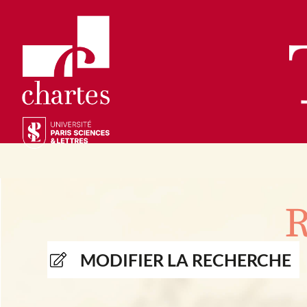
Présentation
Collections
R
Thèses
Positions de thèse
Autour des thèses
Autour de ThENC@
Chroniques chartistes
Bibliographie des thèses
Contact
MODIFIER LA RECHERCHE
Autoriser la numérisation de votre thèse
Bibliothèque numérique