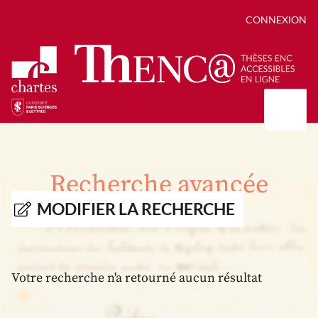
CONNEXION
Présentation
Collections
Recherche avancée
Thèses
Positions de thèse
Autour des thèses
MODIFIER LA RECHERCHE
Autour de ThENC@
Chroniques chartistes
Bibliographie des thèses
Contact
Autoriser la numérisation de votre thèse
Bibliothèque numérique
Votre recherche n'a retourné aucun résultat