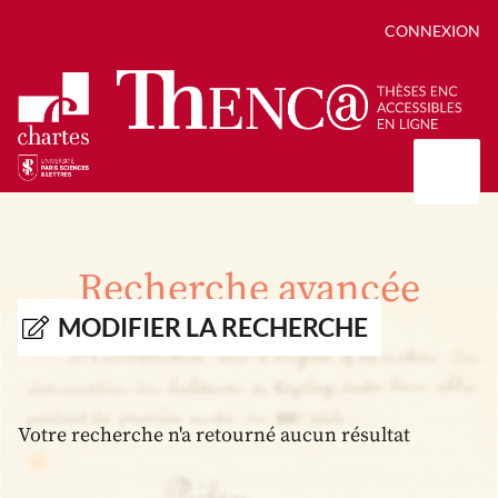
CONNEXION
Présentation
Collections
Recherche avancée
Thèses
Positions de thèse
Autour des thèses
MODIFIER LA RECHERCHE
Autour de ThENC@
Chroniques chartistes
Bibliographie des thèses
Contact
Autoriser la numérisation de votre thèse
Bibliothèque numérique
Votre recherche n'a retourné aucun résultat