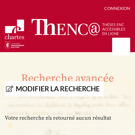
CONNEXION
Présentation
Collections
Recherche avancée
Thèses
Positions de thèse
Autour des thèses
MODIFIER LA RECHERCHE
Autour de ThENC@
Chroniques chartistes
Bibliographie des thèses
Contact
Autoriser la numérisation de votre thèse
Bibliothèque numérique
Votre recherche n'a retourné aucun résultat