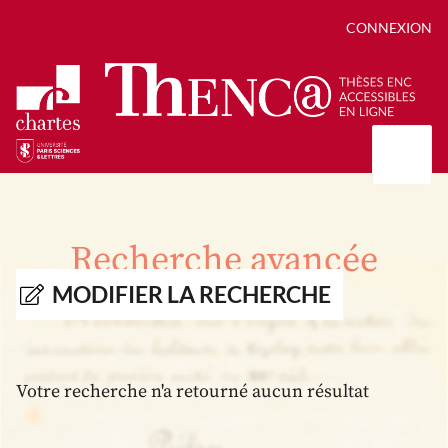
CONNEXION
Présentation
Collections
Recherche avancée
Thèses
Positions de thèse
Autour des thèses
MODIFIER LA RECHERCHE
Autour de ThENC@
Chroniques chartistes
Bibliographie des thèses
Contact
Autoriser la numérisation de votre thèse
Bibliothèque numérique
Votre recherche n'a retourné aucun résultat