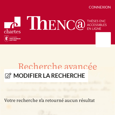
CONNEXION
Présentation
Collections
Recherche avancée
Thèses
Positions de thèse
Autour des thèses
MODIFIER LA RECHERCHE
Autour de ThENC@
Chroniques chartistes
Bibliographie des thèses
Contact
Autoriser la numérisation de votre thèse
Bibliothèque numérique
Votre recherche n'a retourné aucun résultat