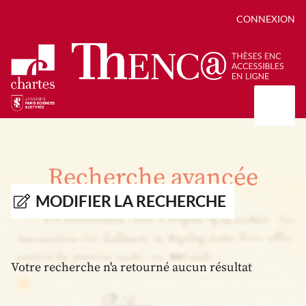
CONNEXION
Présentation
Collections
Recherche avancée
Thèses
Positions de thèse
Autour des thèses
MODIFIER LA RECHERCHE
Autour de ThENC@
Chroniques chartistes
Bibliographie des thèses
Contact
Autoriser la numérisation de votre thèse
Bibliothèque numérique
Votre recherche n'a retourné aucun résultat