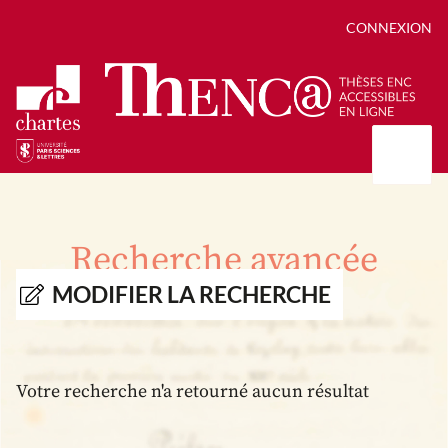
CONNEXION
Présentation
Collections
Recherche avancée
Thèses
Positions de thèse
Autour des thèses
MODIFIER LA RECHERCHE
Autour de ThENC@
Chroniques chartistes
Bibliographie des thèses
Contact
Autoriser la numérisation de votre thèse
Bibliothèque numérique
Votre recherche n'a retourné aucun résultat