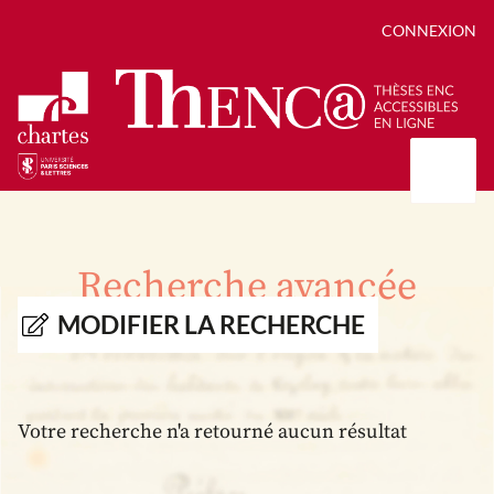
CONNEXION
Présentation
Collections
Recherche avancée
Thèses
Positions de thèse
Autour des thèses
MODIFIER LA RECHERCHE
Autour de ThENC@
Chroniques chartistes
Bibliographie des thèses
Contact
Autoriser la numérisation de votre thèse
Bibliothèque numérique
Votre recherche n'a retourné aucun résultat