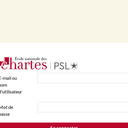
E-mail ou
nom
d'utilisateur
Mot de
passe