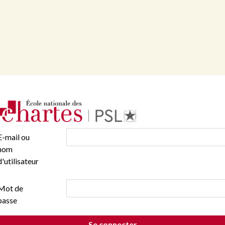
E-mail ou
nom
d'utilisateur
Mot de
passe