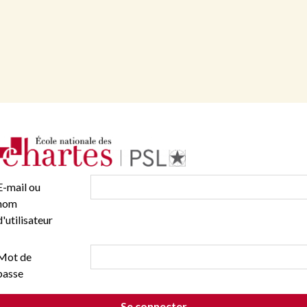
E-mail ou
nom
d'utilisateur
Mot de
passe