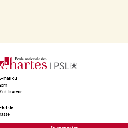
E-mail ou
nom
d'utilisateur
Mot de
passe