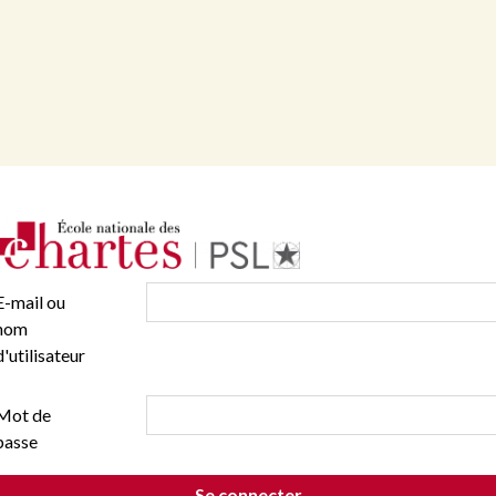
E-mail ou
nom
d'utilisateur
Mot de
passe