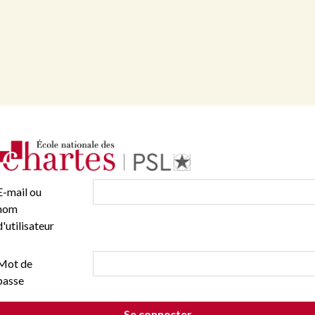
E-mail ou
nom
d'utilisateur
Mot de
passe