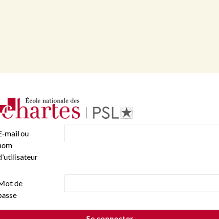
E-mail ou
nom
d'utilisateur
Mot de
passe