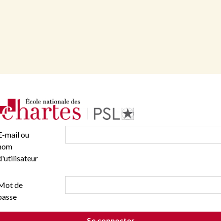
E-mail ou
nom
d'utilisateur
Mot de
passe