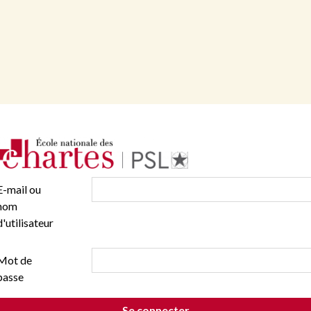
E-mail ou
nom
d'utilisateur
Mot de
passe