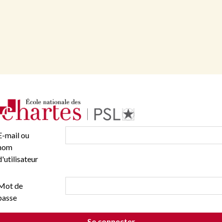
E-mail ou
nom
d'utilisateur
Mot de
passe