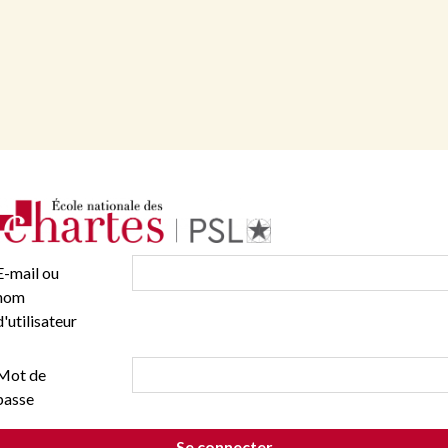
E-mail ou
nom
d'utilisateur
Mot de
passe