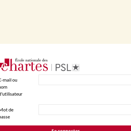
E-mail ou
nom
d'utilisateur
Mot de
passe